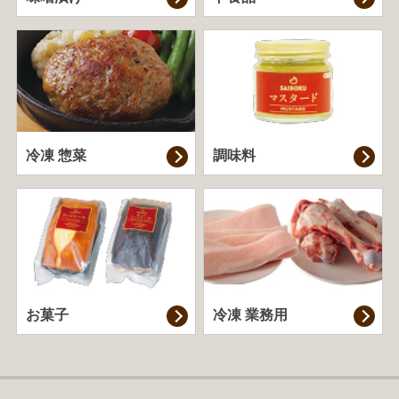
冷凍 惣菜
調味料
お菓子
冷凍 業務用