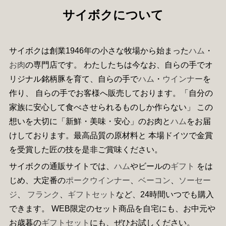
サイボクについて
サイボクは創業1946年の小さな牧場から始まった
ハム
・
お肉
の専門店です。 わたしたちは今なお、自らの手でオ
リジナル銘柄豚を育て、自らの手で
ハム
・
ウインナー
を
作り、 自らの手でお客様へ販売しております。「自分の
家族に安心して食べさせられるものしか作らない」 この
想いを大切に「新鮮・美味・安心」のお肉と
ハム
をお届
けしております。最高品質の原材料と 本場ドイツで金賞
を受賞した匠の技を是非ご賞味ください。
サイボクの通販サイトでは、
ハム
やビールの
ギフト
をは
じめ、大定番の
ポークウインナー
、
ベーコン
、
ソーセー
ジ
、
フランク
、
ギフトセット
など、24時間いつでも購入
できます。 WEB限定のセット商品を自宅にも、お中元や
お歳暮の
ギフトセット
にも、ぜひお試しください。