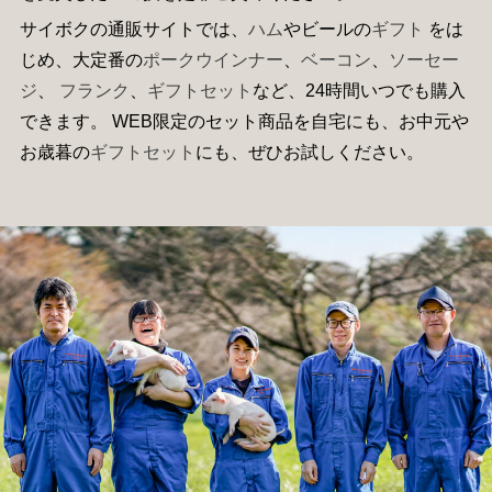
サイボクの通販サイトでは、
ハム
やビールの
ギフト
をは
じめ、大定番の
ポークウインナー
、
ベーコン
、
ソーセー
ジ
、
フランク
、
ギフトセット
など、24時間いつでも購入
できます。 WEB限定のセット商品を自宅にも、お中元や
お歳暮の
ギフトセット
にも、ぜひお試しください。