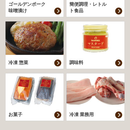
ゴールデンポーク
簡便調理・
レトル
味噌漬け
ト食品
冷凍 惣菜
調味料
お菓子
冷凍 業務用