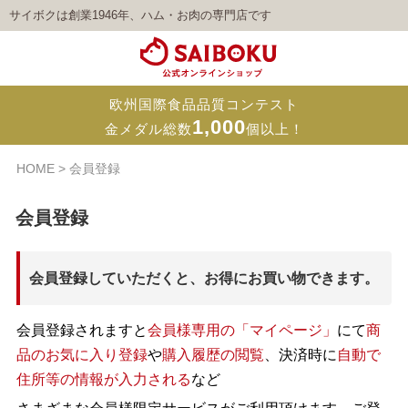
サイボクは創業1946年、ハム・お肉の専門店です
欧州国際食品品質コンテスト
1,000
金メダル総数
個以上！
HOME
会員登録
会員登録
会員登録していただくと、お得にお買い物できます。
会員登録されますと
会員様専用の「マイページ」
にて
商
品のお気に入り登録
や
購入履歴の閲覧
、決済時に
自動で
住所等の情報が入力される
など