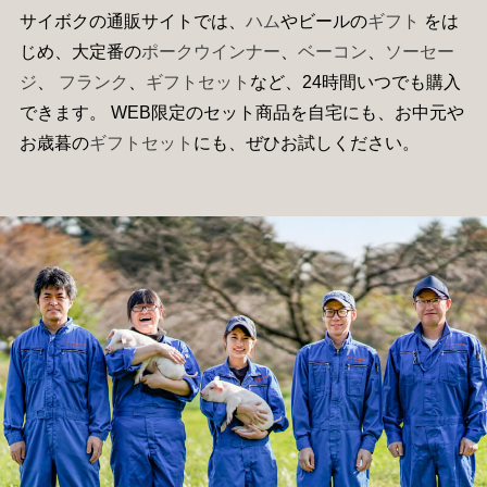
サイボクの通販サイトでは、
ハム
やビールの
ギフト
をは
じめ、大定番の
ポークウインナー
、
ベーコン
、
ソーセー
ジ
、
フランク
、
ギフトセット
など、24時間いつでも購入
できます。 WEB限定のセット商品を自宅にも、お中元や
お歳暮の
ギフトセット
にも、ぜひお試しください。