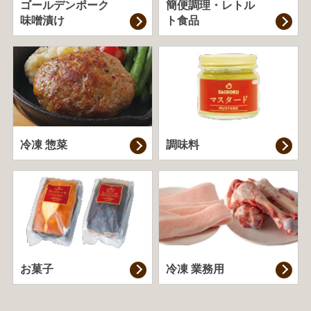
ゴールデンポーク
簡便調理・
レトル
味噌漬け
ト食品
冷凍 惣菜
調味料
お菓子
冷凍 業務用