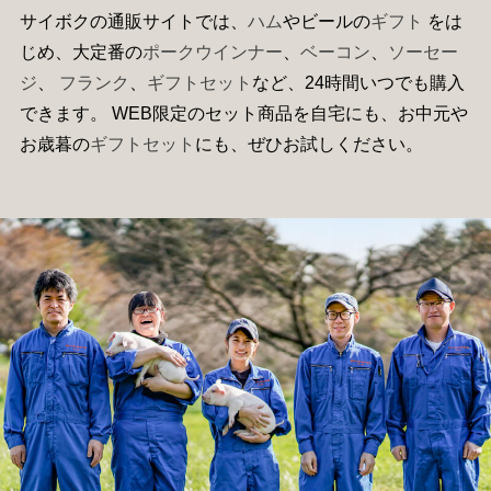
サイボクの通販サイトでは、
ハム
やビールの
ギフト
をは
じめ、大定番の
ポークウインナー
、
ベーコン
、
ソーセー
ジ
、
フランク
、
ギフトセット
など、24時間いつでも購入
できます。 WEB限定のセット商品を自宅にも、お中元や
お歳暮の
ギフトセット
にも、ぜひお試しください。