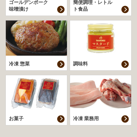
ゴールデンポーク
簡便調理・
レトル
味噌漬け
ト食品
冷凍 惣菜
調味料
お菓子
冷凍 業務用