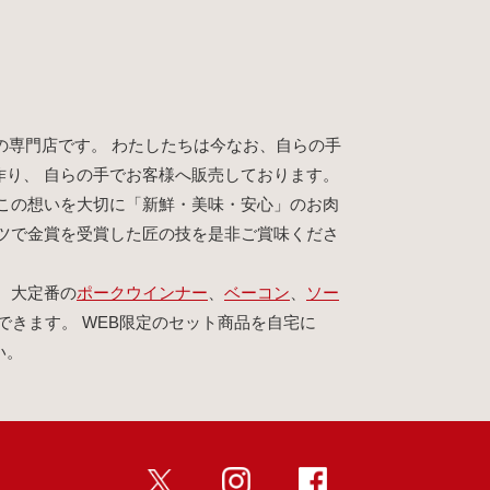
の専門店です。 わたしたちは今なお、自らの手
作り、 自らの手でお客様へ販売しております。
この想いを大切に「新鮮・美味・安心」のお肉
イツで金賞を受賞した匠の技を是非ご賞味くださ
、大定番の
ポークウインナー
、
ベーコン
、
ソー
できます。 WEB限定のセット商品を自宅に
い。
twitter
インスタ
Facebook