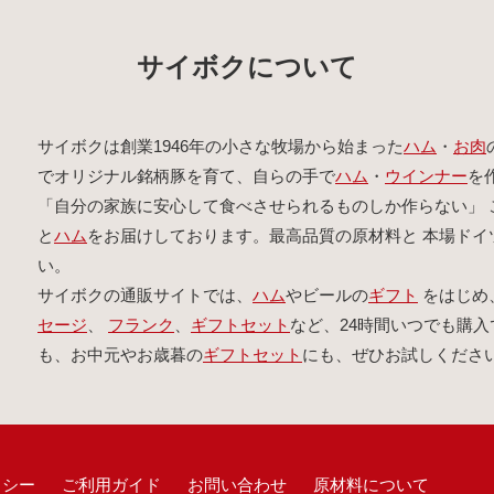
サイボクについて
サイボクは創業1946年の小さな牧場から始まった
ハム
・
お肉
でオリジナル銘柄豚を育て、自らの手で
ハム
・
ウインナー
を
「自分の家族に安心して食べさせられるものしか作らない」 
と
ハム
をお届けしております。最高品質の原材料と 本場ド
い。
サイボクの通販サイトでは、
ハム
やビールの
ギフト
をはじめ
セージ
、
フランク
、
ギフトセット
など、24時間いつでも購入
も、お中元やお歳暮の
ギフトセット
にも、ぜひお試しくださ
リシー
ご利用ガイド
お問い合わせ
原材料について