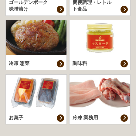
ゴールデンポーク
簡便調理・
レトル
味噌漬け
ト食品
冷凍 惣菜
調味料
お菓子
冷凍 業務用