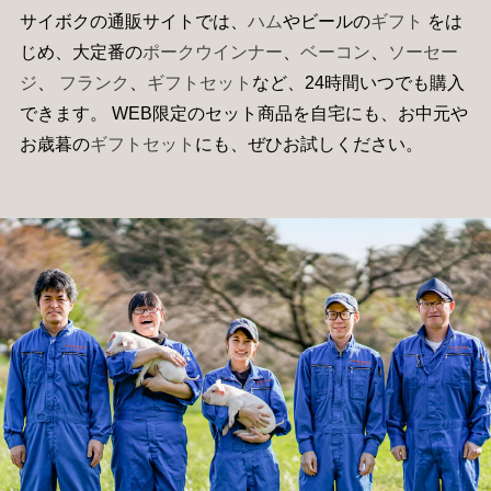
サイボクの通販サイトでは、
ハム
やビールの
ギフト
をは
じめ、大定番の
ポークウインナー
、
ベーコン
、
ソーセー
ジ
、
フランク
、
ギフトセット
など、24時間いつでも購入
できます。 WEB限定のセット商品を自宅にも、お中元や
お歳暮の
ギフトセット
にも、ぜひお試しください。