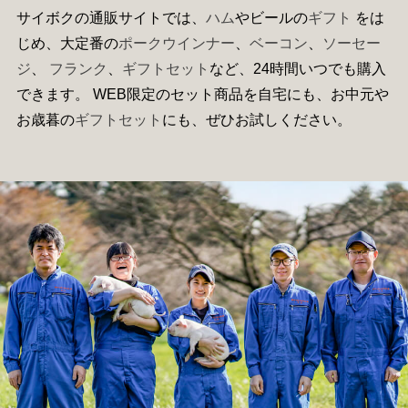
サイボクの通販サイトでは、
ハム
やビールの
ギフト
をは
じめ、大定番の
ポークウインナー
、
ベーコン
、
ソーセー
ジ
、
フランク
、
ギフトセット
など、24時間いつでも購入
できます。 WEB限定のセット商品を自宅にも、お中元や
お歳暮の
ギフトセット
にも、ぜひお試しください。