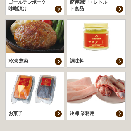
ゴールデンポーク
簡便調理・
レトル
味噌漬け
ト食品
冷凍 惣菜
調味料
お菓子
冷凍 業務用