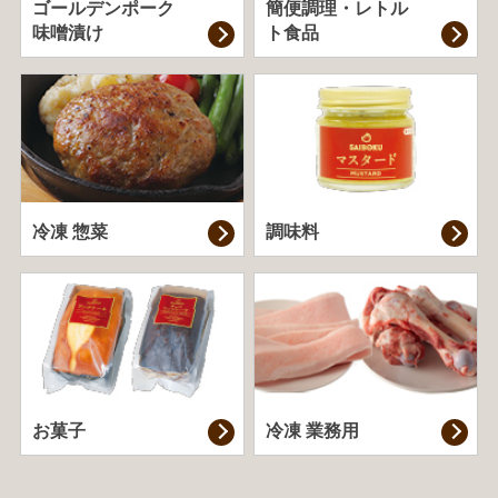
ゴールデンポーク
簡便調理・
レトル
味噌漬け
ト食品
冷凍 惣菜
調味料
お菓子
冷凍 業務用