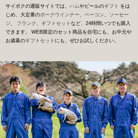
サイボクの通販サイトでは、
ハム
やビールの
ギフト
をは
じめ、大定番の
ポークウインナー
、
ベーコン
、
ソーセー
ジ
、
フランク
、
ギフトセット
など、24時間いつでも購入
できます。 WEB限定のセット商品を自宅にも、お中元や
お歳暮の
ギフトセット
にも、ぜひお試しください。