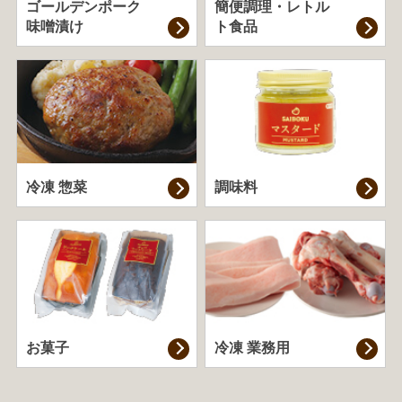
ゴールデンポーク
簡便調理・
レトル
味噌漬け
ト食品
冷凍 惣菜
調味料
お菓子
冷凍 業務用