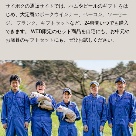
サイボクの通販サイトでは、
ハム
やビールの
ギフト
をは
じめ、大定番の
ポークウインナー
、
ベーコン
、
ソーセー
ジ
、
フランク
、
ギフトセット
など、24時間いつでも購入
できます。 WEB限定のセット商品を自宅にも、お中元や
お歳暮の
ギフトセット
にも、ぜひお試しください。