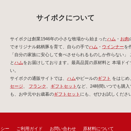
サイボクについて
サイボクは創業1946年の小さな牧場から始まった
ハム
・
お肉
でオリジナル銘柄豚を育て、自らの手で
ハム
・
ウインナー
を
「自分の家族に安心して食べさせられるものしか作らない」 
と
ハム
をお届けしております。最高品質の原材料と 本場ド
い。
サイボクの通販サイトでは、
ハム
やビールの
ギフト
をはじめ
セージ
、
フランク
、
ギフトセット
など、24時間いつでも購入
も、お中元やお歳暮の
ギフトセット
にも、ぜひお試しくださ
リシー
ご利用ガイド
お問い合わせ
原材料について