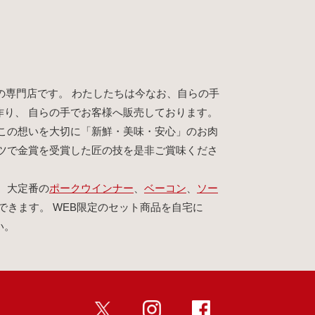
の専門店です。 わたしたちは今なお、自らの手
作り、 自らの手でお客様へ販売しております。
この想いを大切に「新鮮・美味・安心」のお肉
イツで金賞を受賞した匠の技を是非ご賞味くださ
、大定番の
ポークウインナー
、
ベーコン
、
ソー
できます。 WEB限定のセット商品を自宅に
い。
twitter
インスタ
Facebook