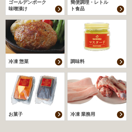
ゴールデンポーク
簡便調理・
レトル
味噌漬け
ト食品
冷凍 惣菜
調味料
お菓子
冷凍 業務用