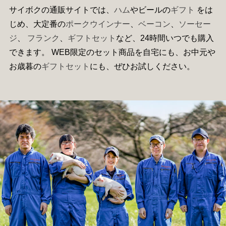
サイボクの通販サイトでは、
ハム
やビールの
ギフト
をは
じめ、大定番の
ポークウインナー
、
ベーコン
、
ソーセー
ジ
、
フランク
、
ギフトセット
など、24時間いつでも購入
できます。 WEB限定のセット商品を自宅にも、お中元や
お歳暮の
ギフトセット
にも、ぜひお試しください。