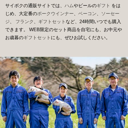
サイボクの通販サイトでは、
ハム
やビールの
ギフト
をは
じめ、大定番の
ポークウインナー
、
ベーコン
、
ソーセー
ジ
、
フランク
、
ギフトセット
など、24時間いつでも購入
できます。 WEB限定のセット商品を自宅にも、お中元や
お歳暮の
ギフトセット
にも、ぜひお試しください。