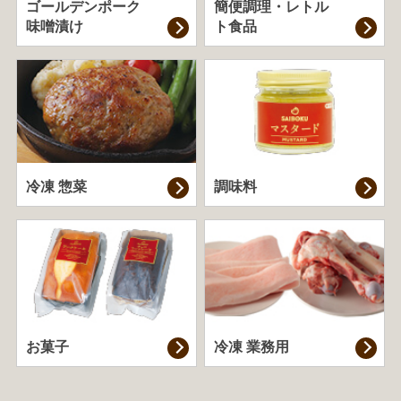
ゴールデンポーク
簡便調理・
レトル
味噌漬け
ト食品
冷凍 惣菜
調味料
お菓子
冷凍 業務用