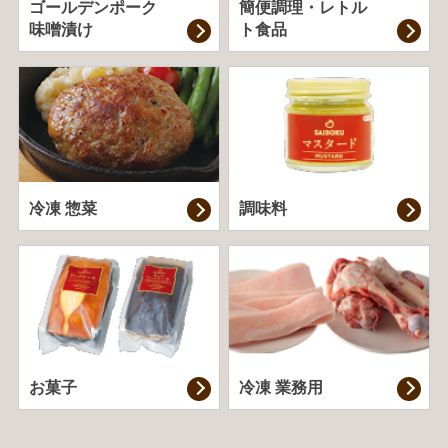
ゴールデンポーク
簡便調理・
レトル
味噌漬け
ト食品
冷凍 惣菜
調味料
お菓子
冷凍 業務用