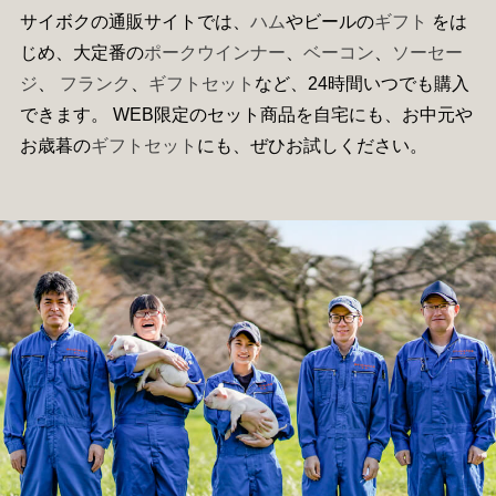
サイボクの通販サイトでは、
ハム
やビールの
ギフト
をは
じめ、大定番の
ポークウインナー
、
ベーコン
、
ソーセー
ジ
、
フランク
、
ギフトセット
など、24時間いつでも購入
できます。 WEB限定のセット商品を自宅にも、お中元や
お歳暮の
ギフトセット
にも、ぜひお試しください。