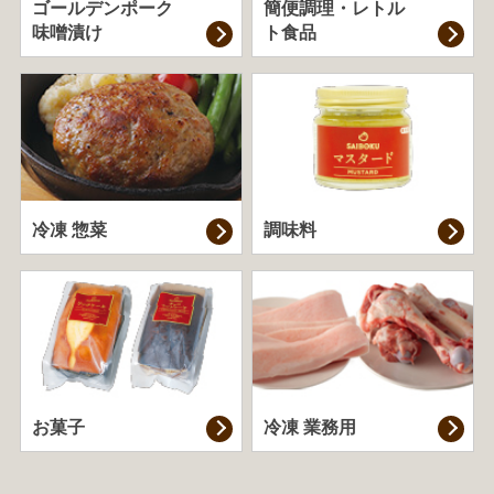
ゴールデンポーク
簡便調理・
レトル
味噌漬け
ト食品
冷凍 惣菜
調味料
お菓子
冷凍 業務用