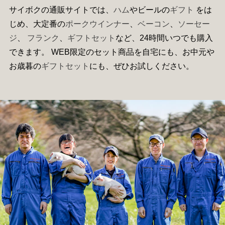
サイボクの通販サイトでは、
ハム
やビールの
ギフト
をは
じめ、大定番の
ポークウインナー
、
ベーコン
、
ソーセー
ジ
、
フランク
、
ギフトセット
など、24時間いつでも購入
できます。 WEB限定のセット商品を自宅にも、お中元や
お歳暮の
ギフトセット
にも、ぜひお試しください。