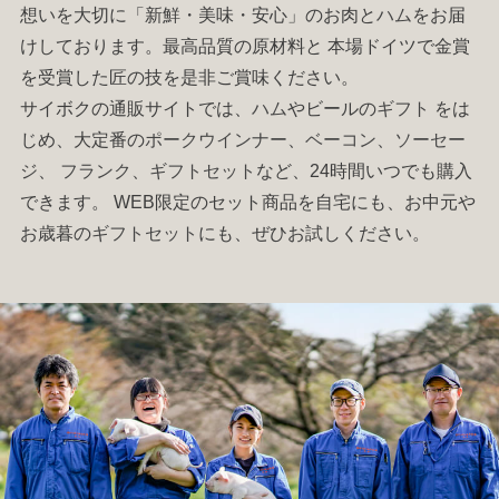
想いを大切に「新鮮・美味・安心」のお肉と
ハム
をお届
けしております。最高品質の原材料と 本場ドイツで金賞
を受賞した匠の技を是非ご賞味ください。
サイボクの通販サイトでは、
ハム
やビールの
ギフト
をは
じめ、大定番の
ポークウインナー
、
ベーコン
、
ソーセー
ジ
、
フランク
、
ギフトセット
など、24時間いつでも購入
できます。 WEB限定のセット商品を自宅にも、お中元や
お歳暮の
ギフトセット
にも、ぜひお試しください。