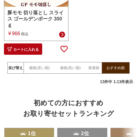
豚モモ 切り落とし スライ
ス ゴールデンポーク 300
ｇ
¥
966
税込
カートに入れる
並び替え
価格(安い順)
価格(高い順)
新着順
おすすめ順
13
件中
1
-
13
件表示
初めての方におすすめ
お取り寄せセットランキング
1位
2位