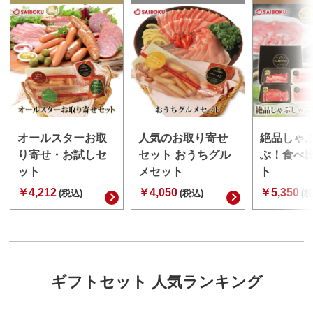
オールスターお取
人気のお取り寄せ
絶品しゃ
り寄せ・お試しセ
セット おうちグル
ぶ！食べ
ット
メセット
ト
￥4,212
￥4,050
￥5,350
(税込)
(税込)
(税
ギフトセット 人気ランキング