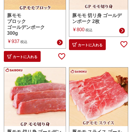
豚モモ 切リ身 ゴールデ
豚モモ
ンポーク 2枚
ブロック
ゴールデンポーク
¥
800
税込
300g
¥
937
税込
カートに入れる
カートに入れる
豚モモ スライス ゴール
豚モモ 切リ身 ゴールデン