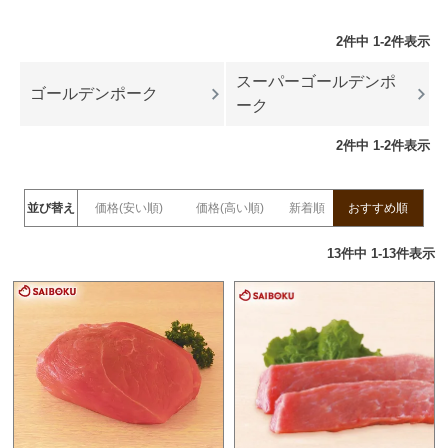
2
件中
1
-
2
件表示
スーパーゴールデンポ
ゴールデンポーク
ーク
2
件中
1
-
2
件表示
並び替え
価格(安い順)
価格(高い順)
新着順
おすすめ順
13
件中
1
-
13
件表示