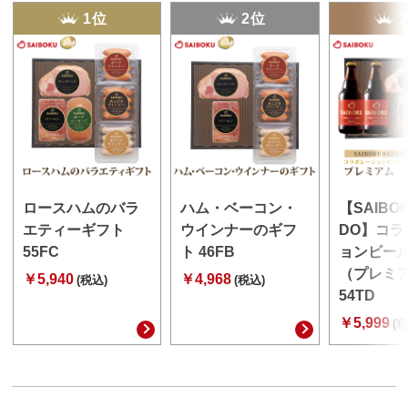
1位
2位
ロースハムのバラ
ハム・ベーコン・
【SAIBO
エティーギフト
ウインナーのギフ
DO】コラ
55FC
ト 46FB
ョンビー
（プレミ
￥5,940
￥4,968
(税込)
(税込)
54TD
￥5,999
(税