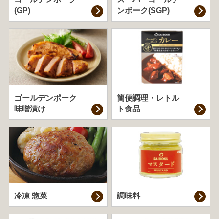
(GP)
ンポーク(SGP)
ゴールデンポーク
簡便調理・
レトル
味噌漬け
ト食品
冷凍 惣菜
調味料