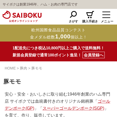
サイボクは創業1946年、ハム・お肉の専門店です
さがす
購入手続き
メニュー
欧州国際食品品質コンテスト
1,000
金メダル総数
個以上！
1配送先につき税込10,800円以上ご購入で送料無料！
新規会員登録で通常100ポイント進呈！
会員登録へ
HOME
豚肉
豚モモ
豚モモ
安心・安全・おいしさに取り組む1946年創業のハム専門
店 サイボクでは血統書付きのオリジナル銘柄豚「
ゴール
デンポーク(GP)
」「
スーパーゴールデンポーク(SGP)
」
を育て、作り、販売しています。