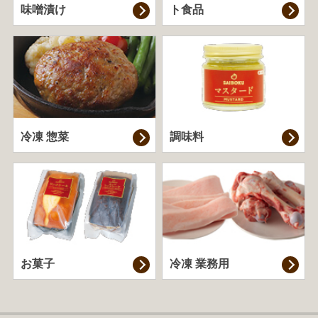
味噌漬け
ト食品
冷凍 惣菜
調味料
お菓子
冷凍 業務用