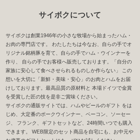
サイボクについて
サイボクは創業1946年の小さな牧場から始まった
ハム
・
お肉
の専門店です。 わたしたちは今なお、自らの手でオ
リジナル銘柄豚を育て、自らの手で
ハム
・
ウインナー
を
作り、 自らの手でお客様へ販売しております。「自分の
家族に安心して食べさせられるものしか作らない」 この
想いを大切に「新鮮・美味・安心」のお肉と
ハム
をお届
けしております。最高品質の原材料と 本場ドイツで金賞
を受賞した匠の技を是非ご賞味ください。
サイボクの通販サイトでは、
ハム
やビールの
ギフト
をは
じめ、大定番の
ポークウインナー
、
ベーコン
、
ソーセー
ジ
、
フランク
、
ギフトセット
など、24時間いつでも購入
できます。 WEB限定のセット商品を自宅にも、お中元や