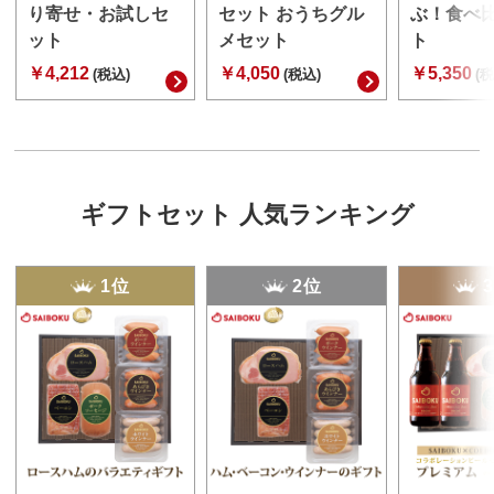
り寄せ・お試しセ
セット おうちグル
ぶ！食べ
ット
メセット
ト
￥4,212
￥4,050
￥5,350
(税込)
(税込)
(税
ギフトセット 人気ランキング
1位
2位