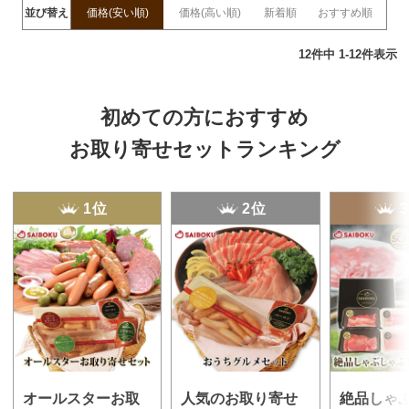
並び替え
価格(安い順)
価格(高い順)
新着順
おすすめ順
12
件中
1
-
12
件表示
初めての方におすすめ
お取り寄せセットランキング
1位
2位
オールスターお取
人気のお取り寄せ
絶品しゃ