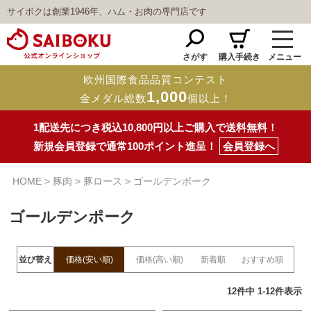
サイボクは創業1946年、ハム・お肉の専門店です
さがす
購入手続き
メニュー
欧州国際食品品質コンテスト
1,000
金メダル総数
個以上！
1配送先につき税込10,800円以上ご購入で送料無料！
新規会員登録で通常100ポイント進呈！
会員登録へ
HOME
豚肉
豚ロース
ゴールデンポーク
ゴールデンポーク
並び替え
価格(安い順)
価格(高い順)
新着順
おすすめ順
12
件中
1
-
12
件表示