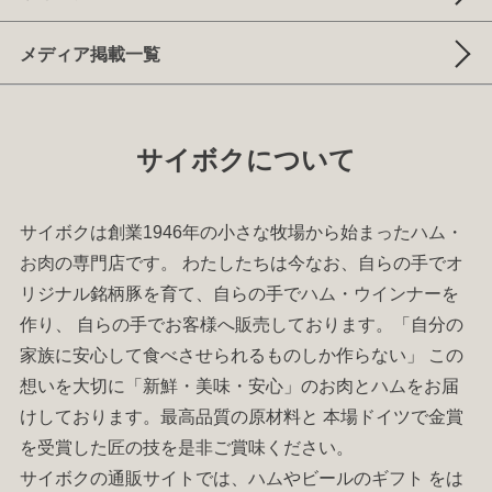
メディア掲載一覧
サイボクについて
サイボクは創業1946年の小さな牧場から始まった
ハム
・
お肉
の専門店です。 わたしたちは今なお、自らの手でオ
リジナル銘柄豚を育て、自らの手で
ハム
・
ウインナー
を
作り、 自らの手でお客様へ販売しております。「自分の
家族に安心して食べさせられるものしか作らない」 この
想いを大切に「新鮮・美味・安心」のお肉と
ハム
をお届
けしております。最高品質の原材料と 本場ドイツで金賞
を受賞した匠の技を是非ご賞味ください。
サイボクの通販サイトでは、
ハム
やビールの
ギフト
をは