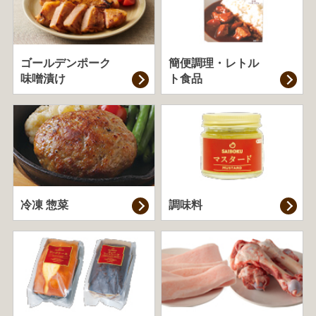
ゴールデンポーク
簡便調理・
レトル
味噌漬け
ト食品
冷凍 惣菜
調味料