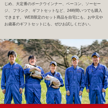
じめ、大定番の
ポークウインナー
、
ベーコン
、
ソーセー
ジ
、
フランク
、
ギフトセット
など、24時間いつでも購入
できます。 WEB限定のセット商品を自宅にも、お中元や
お歳暮の
ギフトセット
にも、ぜひお試しください。