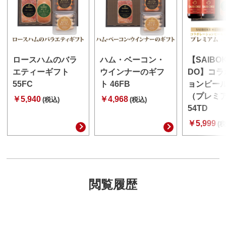
ロースハムのバラ
ハム・ベーコン・
【SAIBO
エティーギフト
ウインナーのギフ
DO】コラ
55FC
ト 46FB
ョンビー
（プレミ
￥5,940
￥4,968
(税込)
(税込)
54TD
￥5,999
(税
閲覧履歴