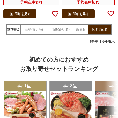
予約在庫切れ
予約在庫切れ
詳細を見る
詳細を見る
並び替え
価格(安い順)
価格(高い順)
新着順
おすすめ順
6
件中
1
-
6
件表示
初めての方におすすめ
お取り寄せセットランキング
1位
2位