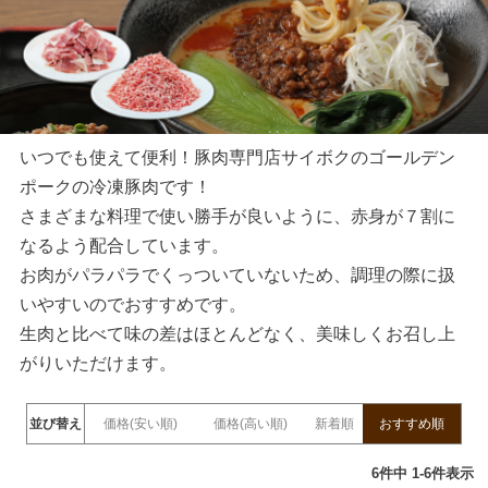
いつでも使えて便利！豚肉専門店サイボクのゴールデン
ポークの冷凍豚肉です！
さまざまな料理で使い勝手が良いように、赤身が７割に
なるよう配合しています。
お肉がパラパラでくっついていないため、調理の際に扱
いやすいのでおすすめです。
生肉と比べて味の差はほとんどなく、美味しくお召し上
がりいただけます。
並び替え
価格(安い順)
価格(高い順)
新着順
おすすめ順
6
件中
1
-
6
件表示