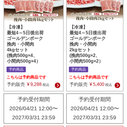
【冷凍】
【冷凍】
最短4～5日後出荷
最短4～5日後出荷
ゴールデンポーク
ゴールデンポーク
挽肉・小間肉
挽肉・小間肉
2kgセット
4kgセット
(挽肉500g×2、
(挽肉500g×4、
小間肉500g×2）
小間肉500g×4）
予約商品
予約商品
こちらは予約商品です
こちらは予約商品です
予約販売
¥
5,400
予約販売
¥
9,288
税込
税込
予約受付期間
予約受付期間
2026/04/21 12:00
〜
2026/04/21 12:00
〜
2027/03/31 23:59
2027/03/31 23:59