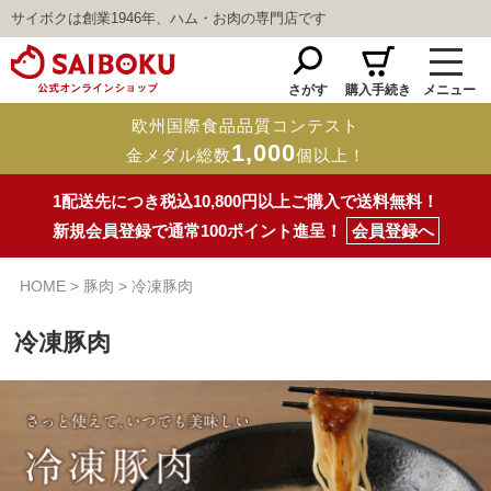
サイボクは創業1946年、ハム・お肉の専門店です
さがす
購入手続き
メニュー
欧州国際食品品質コンテスト
1,000
金メダル総数
個以上！
1配送先につき税込10,800円以上ご購入で送料無料！
新規会員登録で通常100ポイント進呈！
会員登録へ
HOME
豚肉
冷凍豚肉
冷凍豚肉