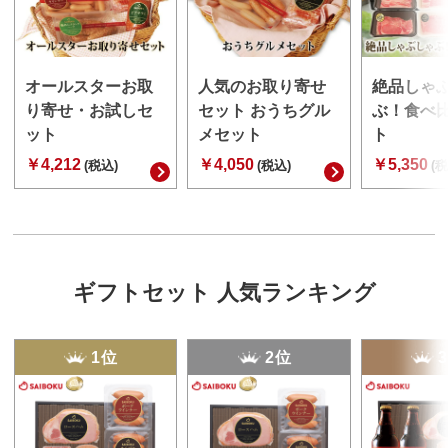
オールスターお取
人気のお取り寄せ
絶品しゃ
り寄せ・お試しセ
セット おうちグル
ぶ！食べ
ット
メセット
ト
￥4,212
￥4,050
￥5,350
(税込)
(税込)
(税
ギフトセット 人気ランキング
1位
2位